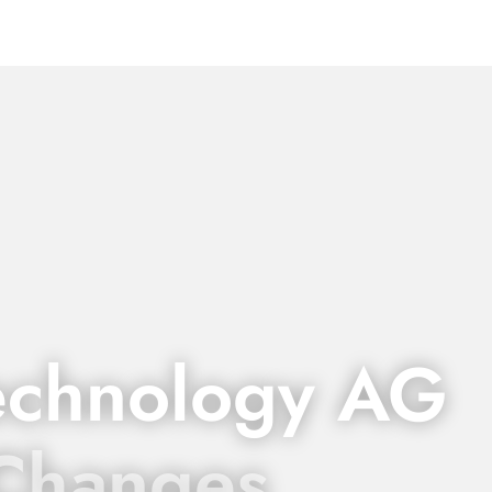
echnology AG
 Changes