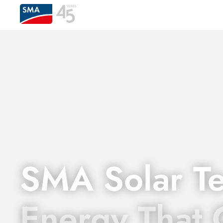
SMA Solar T
Energy That